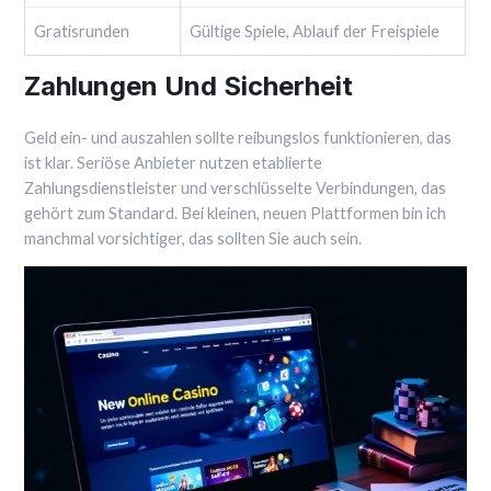
Gratisrunden
Gültige Spiele, Ablauf der Freispiele
Zahlungen Und Sicherheit
Geld ein- und auszahlen sollte reibungslos funktionieren, das
ist klar. Seriöse Anbieter nutzen etablierte
Zahlungsdienstleister und verschlüsselte Verbindungen, das
gehört zum Standard. Bei kleinen, neuen Plattformen bin ich
manchmal vorsichtiger, das sollten Sie auch sein.