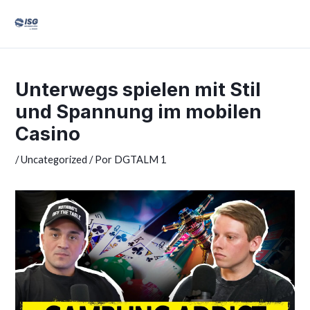
Ir
Mai
al
Men
contenido
Navegación
de
Unterwegs spielen mit Stil
entradas
und Spannung im mobilen
Casino
/
Uncategorized
/ Por
DGTALM 1