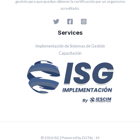
gestión para que puedan obtener la certificación por un organismo
acreditado.
Services
Implementación de Sistemas de Gestión
Capacitación
© 2026 ISG | Powered by DGTAL - M