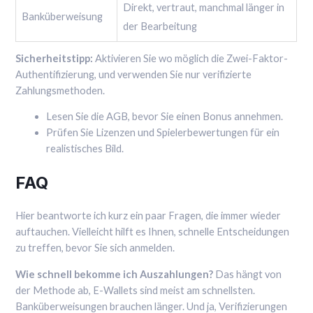
Direkt, vertraut, manchmal länger in
Banküberweisung
der Bearbeitung
Sicherheitstipp:
Aktivieren Sie wo möglich die Zwei-Faktor-
Authentifizierung, und verwenden Sie nur verifizierte
Zahlungsmethoden.
Lesen Sie die AGB, bevor Sie einen Bonus annehmen.
Prüfen Sie Lizenzen und Spielerbewertungen für ein
realistisches Bild.
FAQ
Hier beantworte ich kurz ein paar Fragen, die immer wieder
auftauchen. Vielleicht hilft es Ihnen, schnelle Entscheidungen
zu treffen, bevor Sie sich anmelden.
Wie schnell bekomme ich Auszahlungen?
Das hängt von
der Methode ab, E-Wallets sind meist am schnellsten.
Banküberweisungen brauchen länger. Und ja, Verifizierungen