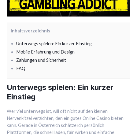
Inhaltsverzeichnis
Unterwegs spielen: Ein kurzer Einstieg
Mobile Erfahrung und Design
Zahlungen und Sicherheit
FAQ
Unterwegs spielen: Ein kurzer
Einstieg
Wer viel unterwegs ist, will oft nicht auf den kleinen
Nervenkitzel verzichten, den ein gutes Online Casino bieten
kann. Gerade in Österreich schätze ich persönlich
Plattformen, die schnell laden, fair wirken und einfache