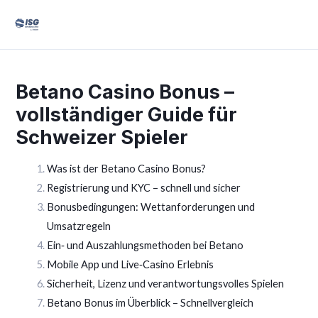
Ir
Mai
al
Men
contenido
Betano Casino Bonus –
vollständiger Guide für
Schweizer Spieler
Was ist der Betano Casino Bonus?
Registrierung und KYC – schnell und sicher
Bonusbedingungen: Wettanforderungen und
Umsatzregeln
Ein‑ und Auszahlungsmethoden bei Betano
Mobile App und Live‑Casino Erlebnis
Sicherheit, Lizenz und verantwortungsvolles Spielen
Betano Bonus im Überblick – Schnellvergleich