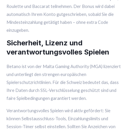
Roulette und Baccarat teilnehmen. Der Bonus wird dabei
automatisch Ihrem Konto gutgeschrieben, sobald Sie die
Mindesteinzahlung getätigt haben – ohne extra Code
einzugeben.
Sicherheit, Lizenz und
verantwortungsvolles Spielen
Betano ist von der Malta Gaming Authority (MGA) lizenziert
und unterliegt den strengen europäischen
Spielerschutzrichtlinien. Für die Schweiz bedeutet das, dass
Ihre Daten durch SSL‑Verschlüsselung geschützt sind und
faire Spielbedingungen garantiert werden.
Verantwortungsvolles Spielen wird aktiv gefördert: Sie
können Selbstausschluss‑Tools, Einzahlungslimits und
Session‑Timer selbst einstellen. Sollten Sie Anzeichen von