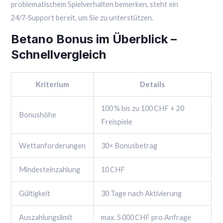
problematischem Spielverhalten bemerken, steht ein
24/7‑Support bereit, um Sie zu unterstützen.
Betano Bonus im Überblick –
Schnellvergleich
Kriterium
Details
100 % bis zu 100 CHF + 20
Bonushöhe
Freispiele
Wettanforderungen
30× Bonusbetrag
Mindesteinzahlung
10 CHF
Gültigkeit
30 Tage nach Aktivierung
Auszahlungslimit
max. 5 000 CHF pro Anfrage