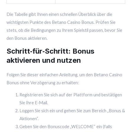
Die Tabelle gibt Ihnen einen schnellen Überblick über die
wichtigsten Punkte des Betano Casino Bonus. Prüfen Sie
stets, ob die Bedingungen zu Ihrem Spielstil passen, bevor Sie
den Bonus aktivieren.
Schritt‑für‑Schritt: Bonus
aktivieren und nutzen
Folgen Sie dieser einfachen Anleitung, um den Betano Casino
Bonus ohne Verzögerung zu erhalten:
Registrieren Sie sich auf der Plattform und bestätigen
Sie Ihre E‑Mail.
Loggen Sie sich ein und gehen Sie zum Bereich „Bonus &
Aktionen“.
Geben Sie den Bonuscode „WELCOME“ ein (falls