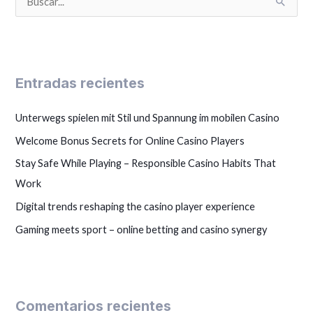
B
u
s
c
Entradas recientes
a
r
Unterwegs spielen mit Stil und Spannung im mobilen Casino
p
Welcome Bonus Secrets for Online Casino Players
o
Stay Safe While Playing – Responsible Casino Habits That
r
Work
:
Digital trends reshaping the casino player experience
Gaming meets sport – online betting and casino synergy
Comentarios recientes