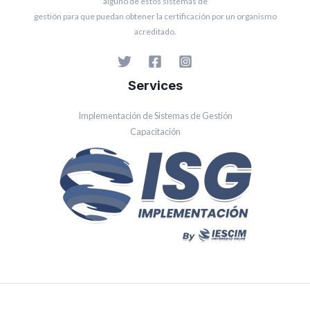
alguno de estos sistemas de
gestión para que puedan obtener la certificación por un organismo
acreditado.
Services
Implementación de Sistemas de Gestión
Capacitación