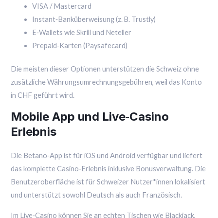
VISA / Mastercard
Instant‑Banküberweisung (z. B. Trustly)
E‑Wallets wie Skrill und Neteller
Prepaid‑Karten (Paysafecard)
Die meisten dieser Optionen unterstützen die Schweiz ohne
zusätzliche Währungsumrechnungsgebühren, weil das Konto
in CHF geführt wird.
Mobile App und Live‑Casino
Erlebnis
Die Betano‑App ist für iOS und Android verfügbar und liefert
das komplette Casino‑Erlebnis inklusive Bonusverwaltung. Die
Benutzeroberfläche ist für Schweizer Nutzer*innen lokalisiert
und unterstützt sowohl Deutsch als auch Französisch.
Im Live‑Casino können Sie an echten Tischen wie Blackjack,