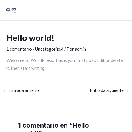
Ir
Mai
al
Men
contenido
Navegación
de
Hello world!
entradas
1 comentario
/
Uncategorized
/ Por
admin
Welcome to WordPress. This is your first post. Edit or delete
it, then start writing!
←
Entrada anterior
Entrada siguiente
→
1 comentario en “Hello