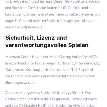
Im Live‑Casino findest du reale Dealer für Roulette, Blackjack
und Baccarat. Die Streams laufen in HD‑Qualität, und du
kannst per Klick am Tisch sitzen, deine Einsätze platzieren und
sogar im Chat mit anderen Spielern interagieren – alles von
deinem Smartphone aus.
Sicherheit, Lizenz und
verantwortungsvolles Spielen
Moonwin Casino ist von der Malta Gaming Authority (MGA)
lizenziert und unterliegt strengen Auflagen zum Spielerschutz.
Datenverschlüsselung nach dem neuesten TLS‑Standard
sorgt dafür, dass deine persönlichen Informationen sicher
übertragen werden.
Verantwortungsvolles Spielen wird aktiv gefördert: Das
Casino bietet Selbstausschluss‑Optionen, Einzahlungslimits
und eine 24‑Stunden‑Hotline für Spieler, die Hilfe benötigen.