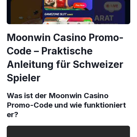
Moonwin Casino Promo-
Code – Praktische
Anleitung für Schweizer
Spieler
Was ist der Moonwin Casino
Promo-Code und wie funktioniert
er?