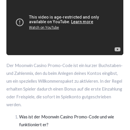
Der Moonwin Casino Promo-Code ist ein kurzer Buchstaben‑
und Zahlenmix, den du beim Anlegen deines Kontos eingibst,
um ein spezielles Willkommenspaket zu aktivieren. In der Regel
erhalten Spieler dadurch einen Bonus auf die erste Einzahlung
oder Freispiele, die sofort im Spielkonto gutgeschrieben
werden.
Was ist der Moonwin Casino Promo-Code und wie
funktioniert er?