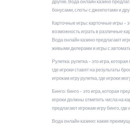
другие. Вода онлайн казино предлаг
бонусами, слоты с джекпотами и дру
Карточные игры: карточные игры – э
возможность играть в различные карт
Вода онлайн казино предлагают игр
живыми дилерами и игры с автомат
Рулетка: рулетка – это игра, которая
где игроки ставят на результаты бр
игрокам игру рулетка, где игроки мог
Бинго: бинго – это игра, которая пре
игроки должны отметить числа на ка
предлагают игрокам игру бинго, где 
Вода онлайн казино: какие преимущ