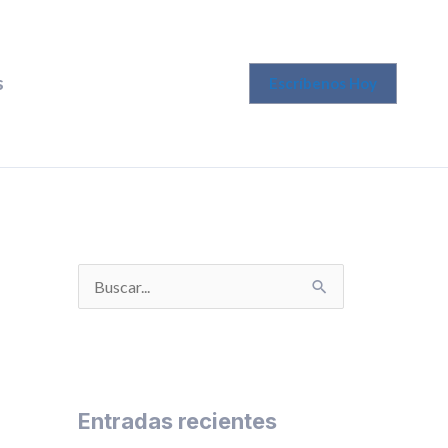
s
Escríbenos Hoy
B
u
s
c
Entradas recientes
a