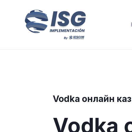
Ir
al
contenido
Vodka онлайн каз
Vodka 