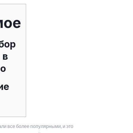
мое
бор
 в
но
ие
али все более популярными, и это