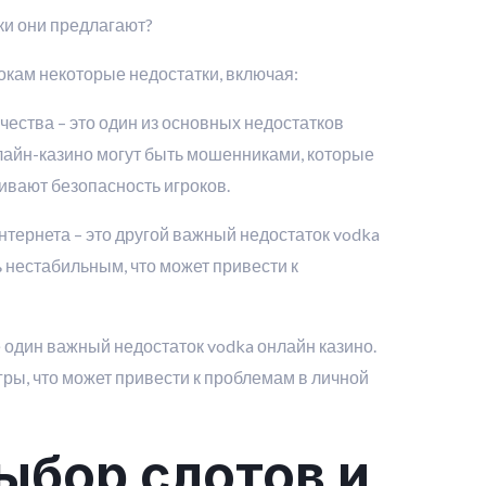
ки они предлагают?
окам некоторые недостатки, включая:
ества – это один из основных недостатков
лайн-казино могут быть мошенниками, которые
ивают безопасность игроков.
нтернета – это другой важный недостаток vodka
 нестабильным, что может привести к
 один важный недостаток vodka онлайн казино.
гры, что может привести к проблемам в личной
ыбор слотов и