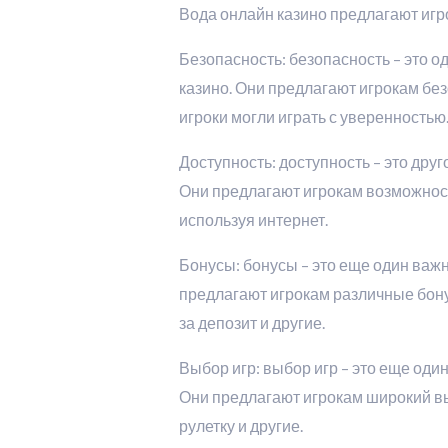
Вода онлайн казино предлагают игр
Безопасность: безопасность – это 
казино. Они предлагают игрокам бе
игроки могли играть с уверенностью
Доступность: доступность – это дру
Они предлагают игрокам возможность
используя интернет.
Бонусы: бонусы – это еще один важ
предлагают игрокам различные бону
за депозит и другие.
Выбор игр: выбор игр – это еще од
Они предлагают игрокам широкий вы
рулетку и другие.