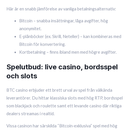
Här är en snabb jämförelse av vanliga betalningsalternativ:
Bitcoin – snabba insättningar, låga avgifter, hög
anonymitet.
E‑plånböcker (ex. Skrill, Neteller) – kan kombineras med
Bitcoin för konvertering.
Kortbetalning – finns ibland men med högre avgifter.
Spelutbud: live casino, bordsspel
och slots
BTC casino erbjuder ett brett urval av spel från välkända
leverantörer. Du hittar klassiska slots med hög RTP, bordsspel
som blackjack och roulette samt ett levande casino där riktiga
dealers streamas i realtid.
Vissa casinon har särskilda “Bitcoin‑exklusiva” spel med hög