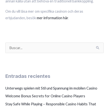
annan källa utan att behöva en traditionell bankkoppling.
Om du vill läsa mer om specifika casinon och deras
erbjudanden, besök
mer information här
.
B
u
s
c
Entradas recientes
a
r
Unterwegs spielen mit Stil und Spannung im mobilen Casino
p
Welcome Bonus Secrets for Online Casino Players
o
Stay Safe While Playing – Responsible Casino Habits That
r