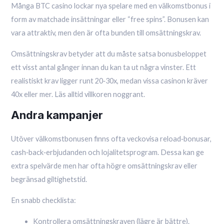
Många BTC casino lockar nya spelare med en välkomstbonus i
form av matchade insättningar eller “free spins”. Bonusen kan
vara attraktiv, men den är ofta bunden till omsättningskrav.
Omsättningskrav betyder att du måste satsa bonusbeloppet
ett visst antal gånger innan du kan ta ut några vinster. Ett
realistiskt krav ligger runt 20‑30x, medan vissa casinon kräver
40x eller mer. Läs alltid villkoren noggrant.
Andra kampanjer
Utöver välkomstbonusen finns ofta veckovisa reload‑bonusar,
cash‑back‑erbjudanden och lojalitetsprogram. Dessa kan ge
extra spelvärde men har ofta högre omsättningskrav eller
begränsad giltighetstid.
En snabb checklista:
Kontrollera omsättningskraven (lägre är bättre).