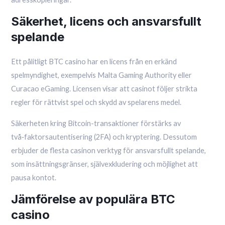
Säkerhet, licens och ansvarsfullt
spelande
Ett pålitligt BTC casino har en licens från en erkänd
spelmyndighet, exempelvis Malta Gaming Authority eller
Curacao eGaming. Licensen visar att casinot följer strikta
regler för rättvist spel och skydd av spelarens medel.
Säkerheten kring Bitcoin-transaktioner förstärks av
två‑faktorsautentisering (2FA) och kryptering. Dessutom
erbjuder de flesta casinon verktyg för ansvarsfullt spelande,
som insättningsgränser, självexkludering och möjlighet att
pausa kontot.
Jämförelse av populära BTC
casino