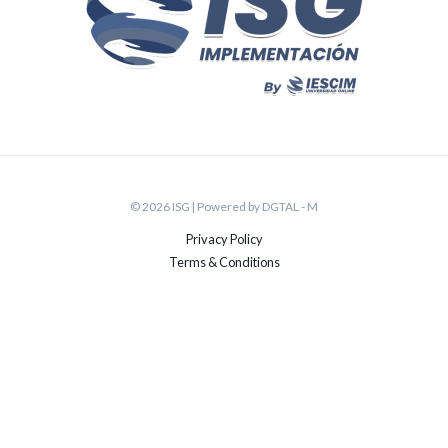
© 2026 ISG | Powered by DGTAL - M
Privacy Policy
Terms & Conditions