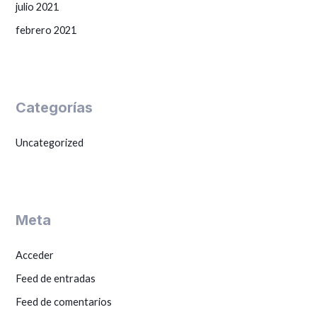
julio 2021
febrero 2021
Categorías
Uncategorized
Meta
Acceder
Feed de entradas
Feed de comentarios