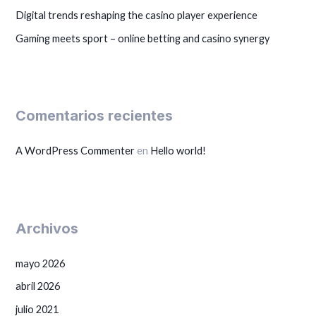
Digital trends reshaping the casino player experience
Gaming meets sport – online betting and casino synergy
Comentarios recientes
A WordPress Commenter
en
Hello world!
Archivos
mayo 2026
abril 2026
julio 2021