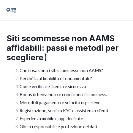
Ir
Mai
al
Men
contenido
Siti scommesse non AAMS
affidabili: passi e metodi per
scegliere】
Che cosa sono i siti scommesse non AAMS?
Perché la affidabilità è fondamentale?
Come verificare licenza e sicurezza
Bonus di benvenuto e condizioni di scommessa
Metodi di pagamento e velocità di prelievo
Registrazione, verifica KYC e assistenza clienti
Esperienza mobile e app dedicate
Gioco responsabile e protezione dei dati