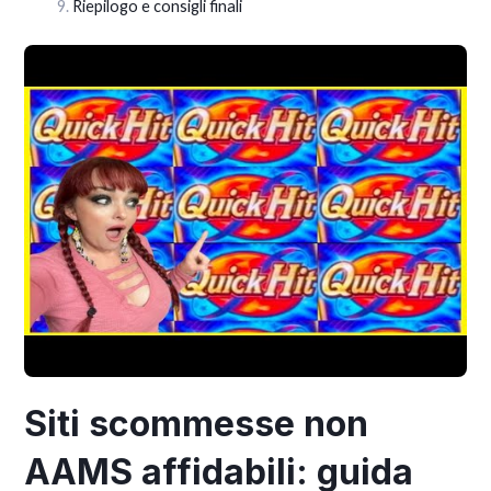
Riepilogo e consigli finali
Siti scommesse non
AAMS affidabili: guida