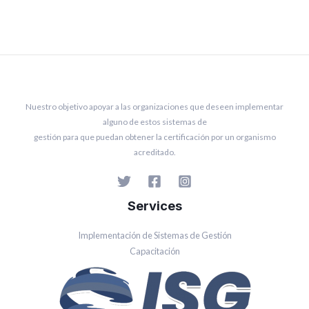
Nuestro objetivo apoyar a las organizaciones que deseen implementar
alguno de estos sistemas de
gestión para que puedan obtener la certificación por un organismo
acreditado.
Services
Implementación de Sistemas de Gestión
Capacitación