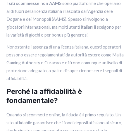
I
siti scommesse non AAMS
sono piattaforme che operano
al di fuori della licenza italiana rilasciata dall’Agenzia delle
Dogane e dei Monopoli (AAMS). Spesso si rivolgono a
giocatori internazionali, ma molti utenti italiani li scelgono per
la varietà di giochi o per bonus più generosi.
Nonostante l’assenza di una licenza italiana, questi operatori
possono essere regolamentati da autorità estere come Malta
Gaming Authority o Curacao e offrono comunque un livello di
protezione adeguato, a patto di saper riconoscere i segnali di
affidabilità.
Perché la affidabilità è
fondamentale?
Quando si scommette online, la fiducia è il primo requisito. Un
sito affidabile garantisce che i fondi depositati siano al sicuro,
che le vincite vengano pagate senza sorprese e che le