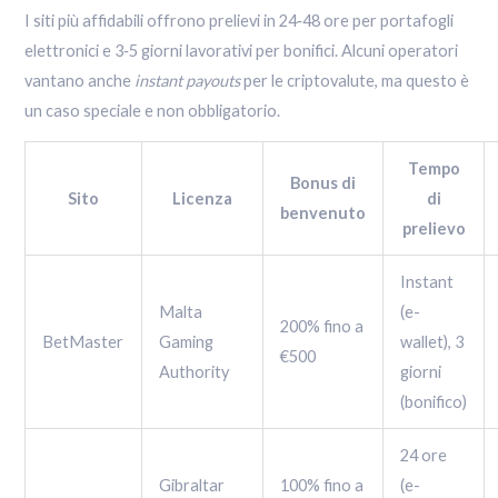
I siti più affidabili offrono prelievi in 24‑48 ore per portafogli
elettronici e 3‑5 giorni lavorativi per bonifici. Alcuni operatori
vantano anche
instant payouts
per le criptovalute, ma questo è
un caso speciale e non obbligatorio.
Tempo
Bonus di
Sito
Licenza
di
benvenuto
prelievo
Instant
Malta
(e-
200% fino a
BetMaster
Gaming
wallet), 3
€500
Authority
giorni
(bonifico)
24 ore
Gibraltar
100% fino a
(e-