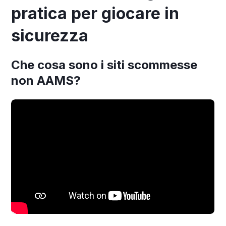
pratica per giocare in
sicurezza
Che cosa sono i siti scommesse
non AAMS?