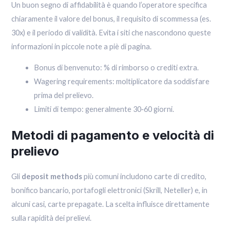
Un buon segno di affidabilità è quando l’operatore specifica
chiaramente il valore del bonus, il requisito di scommessa (es.
30x) e il periodo di validità. Evita i siti che nascondono queste
informazioni in piccole note a piè di pagina.
Bonus di benvenuto: % di rimborso o crediti extra.
Wagering requirements: moltiplicatore da soddisfare
prima del prelievo.
Limiti di tempo: generalmente 30‑60 giorni.
Metodi di pagamento e velocità di
prelievo
Gli
deposit methods
più comuni includono carte di credito,
bonifico bancario, portafogli elettronici (Skrill, Neteller) e, in
alcuni casi, carte prepagate. La scelta influisce direttamente
sulla rapidità dei prelievi.