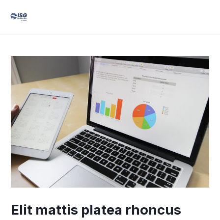
Ir
Mai
al
Men
contenido
Navegación
de
entradas
Elit mattis platea rhoncus