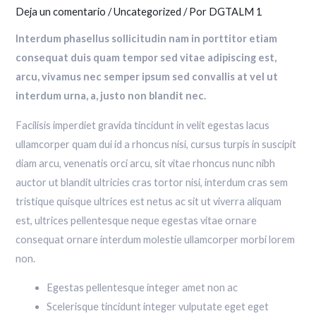
Deja un comentario
/
Uncategorized
/ Por
DGTALM 1
Interdum phasellus sollicitudin nam in porttitor etiam
consequat duis quam tempor sed vitae adipiscing est,
arcu, vivamus nec semper ipsum sed convallis at vel ut
interdum urna, a, justo non blandit nec.
Facilisis imperdiet gravida tincidunt in velit egestas lacus
ullamcorper quam dui id a rhoncus nisi, cursus turpis in suscipit
diam arcu, venenatis orci arcu, sit vitae rhoncus nunc nibh
auctor ut blandit ultricies cras tortor nisi, interdum cras sem
tristique quisque ultrices est netus ac sit ut viverra aliquam
est, ultrices pellentesque neque egestas vitae ornare
consequat ornare interdum molestie ullamcorper morbi lorem
non.
Egestas pellentesque integer amet non ac
Scelerisque tincidunt integer vulputate eget eget